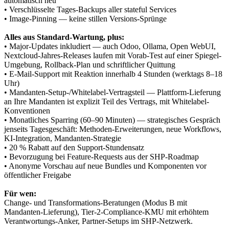
automatisch neu
• Verschlüsselte Tages-Backups aller stateful Services
• Image-Pinning — keine stillen Versions-Sprünge
Alles aus Standard-Wartung, plus:
• Major-Updates inkludiert — auch Odoo, Ollama, Open WebUI,
Nextcloud-Jahres-Releases laufen mit Vorab-Test auf einer Spiegel-
Umgebung, Rollback-Plan und schriftlicher Quittung
• E-Mail-Support mit Reaktion innerhalb 4 Stunden (werktags 8–18
Uhr)
• Mandanten-Setup-/Whitelabel-Vertragsteil — Plattform-Lieferung
an Ihre Mandanten ist explizit Teil des Vertrags, mit Whitelabel-
Konventionen
• Monatliches Sparring (60–90 Minuten) — strategisches Gespräch
jenseits Tagesgeschäft: Methoden-Erweiterungen, neue Workflows,
KI-Integration, Mandanten-Strategie
• 20 % Rabatt auf den Support-Stundensatz
• Bevorzugung bei Feature-Requests aus der SHP-Roadmap
• Anonyme Vorschau auf neue Bundles und Komponenten vor
öffentlicher Freigabe
Für wen:
Change- und Transformations-Beratungen (Modus B mit
Mandanten-Lieferung), Tier-2-Compliance-KMU mit erhöhtem
Verantwortungs-Anker, Partner-Setups im SHP-Netzwerk.