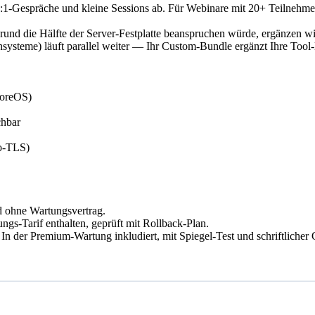
1-Gespräche und kleine Sessions ab. Für Webinare mit 20+ Teilnehmer
nd die Hälfte der Server-Festplatte beanspruchen würde, ergänzen w
teme) läuft parallel weiter — Ihr Custom-Bundle ergänzt Ihre Tool-La
CoreOS)
chbar
to-TLS)
d ohne Wartungsvertrag.
gs-Tarif enthalten, geprüft mit Rollback-Plan.
In der Premium-Wartung inkludiert, mit Spiegel-Test und schriftlicher 