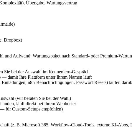
 Komplexität), Übergabe, Wartungsvertrag
irma.de)
e, Dropbox)
hl und Aufwand. Wartungspaket nach Standard- oder Premium-Wartung
en Sie bei der Auswahl im Kennenlern-Gespräch
) — damit Ihre Plattform unter Ihrem Namen läuft
inladungen, n8n-Benachrichtigungen, Passwort-Resets) laufen darüber u
uswahl (wir beraten Sie bei der Wahl)
handen, läuft direkt bei Ihrem Webhoster
 — für Custom-Setups empfohlen)
aft (z. B. Microsoft 365, Workflow-Cloud-Tools, externe KI-Abos, Date