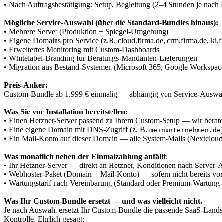
• Nach Auftragsbestätigung: Setup, Begleitung (2–4 Stunden je nach
Mögliche Service-Auswahl (über die Standard-Bundles hinaus):
• Mehrere Server (Produktion + Spiegel-Umgebung)
• Eigene Domains pro Service (z.B. cloud.firma.de, crm.firma.de, ki.f
• Erweitertes Monitoring mit Custom-Dashboards
• Whitelabel-Branding für Beratungs-Mandanten-Lieferungen
• Migration aus Bestand-Systemen (Microsoft 365, Google Workspac
Preis-Anker:
Custom-Bundle ab 1.999 € einmalig — abhängig von Service-Auswa
Was Sie vor Installation bereitstellen:
• Einen Hetzner-Server passend zu Ihrem Custom-Setup — wir berat
• Eine eigene Domain mit DNS-Zugriff (z. B.
meinunternehmen.de
• Ein Mail-Konto auf dieser Domain — alle System-Mails (Nextcloud-E
Was monatlich neben der Einmalzahlung anfällt:
• Ihr Hetzner-Server — direkt an Hetzner, Konditionen nach Server-A
• Webhoster-Paket (Domain + Mail-Konto) — sofern nicht bereits vor
• Wartungstarif nach Vereinbarung (Standard oder Premium-Wartung
Was Ihr Custom-Bundle ersetzt — und was vielleicht nicht.
Je nach Auswahl ersetzt Ihr Custom-Bundle die passende SaaS-Landsch
Kontrolle. Ehrlich gesagt: