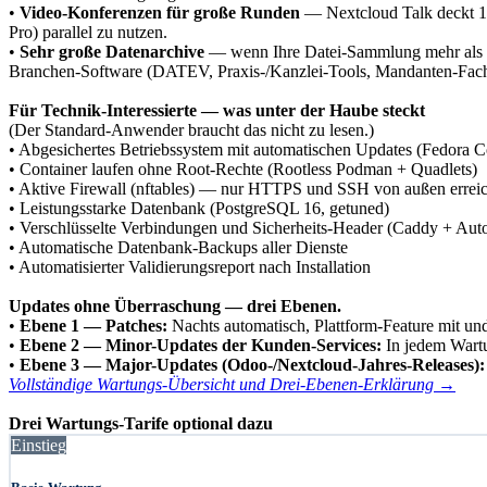
•
Video-Konferenzen für große Runden
— Nextcloud Talk deckt 1:
Pro) parallel zu nutzen.
•
Sehr große Datenarchive
— wenn Ihre Datei-Sammlung mehr als ru
Branchen-Software (DATEV, Praxis-/Kanzlei-Tools, Mandanten-Fachsys
Für Technik-Interessierte — was unter der Haube steckt
(Der Standard-Anwender braucht das nicht zu lesen.)
• Abgesichertes Betriebssystem mit automatischen Updates (Fedora 
• Container laufen ohne Root-Rechte (Rootless Podman + Quadlets)
• Aktive Firewall (nftables) — nur HTTPS und SSH von außen errei
• Leistungsstarke Datenbank (PostgreSQL 16, getuned)
• Verschlüsselte Verbindungen und Sicherheits-Header (Caddy + Au
• Automatische Datenbank-Backups aller Dienste
• Automatisierter Validierungsreport nach Installation
Updates ohne Überraschung — drei Ebenen.
•
Ebene 1 — Patches:
Nachts automatisch, Plattform-Feature mit un
•
Ebene 2 — Minor-Updates der Kunden-Services:
In jedem Wartun
•
Ebene 3 — Major-Updates (Odoo-/Nextcloud-Jahres-Releases):
Vollständige Wartungs-Übersicht und Drei-Ebenen-Erklärung →
Drei Wartungs-Tarife optional dazu
Einstieg